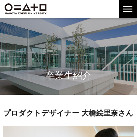
グ
本
ロ
フ
ロ
文
ー
ッ
ー
へ
カ
タ
バ
ル
ー
ル
ナ
へ
ナ
ビ
ビ
ゲ
ゲ
ー
ー
シ
シ
ョ
卒業生紹介
ョ
ン
ン
へ
へ
プロダクトデザイナー 大橋絵里奈さん