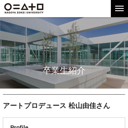
グ
本
ロ
フ
ロ
文
ー
ッ
ー
へ
カ
タ
バ
ル
ー
ル
ナ
へ
ナ
ビ
ビ
ゲ
ゲ
ー
ー
シ
シ
ョ
卒業生紹介
ョ
ン
ン
へ
へ
アートプロデュース 松山由佳さん
Profile