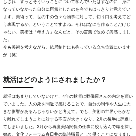
しされ、ずっとそういうことについて学んでいたはずなのに、身に
なっていなかった自分に愕然としたのを今でもはっきりと覚えてい
ます。美術って、世の中の色々な物事に対して、切り口を考えてど
う表現するか、ということですよね。それはなにも作ることだけじ
ゃない。美術は「考え方」なんだと、その言葉で改めて痛感しまし
た。
今も美術を考えながら、結局制作にも拘っている立ち位置にいます
が（笑）
就活はどのようにされましたか？
就活はあまりしていないけど、4年の秋頃に葬儀屋さんの内定を頂い
ていました。人の死を間近で感じることで、自分の制作や人生に大
きな影響があるんじゃないかと考えて。でも、美術の世界からかな
り離れてしまうことに対する不安が大きくなり、2月の後半に辞退し
てしまいました。3月から再度美術関係の仕事に絞り込んで職を探し
始め、文化フォーラム春日井の臨時職員として働くことになりまし