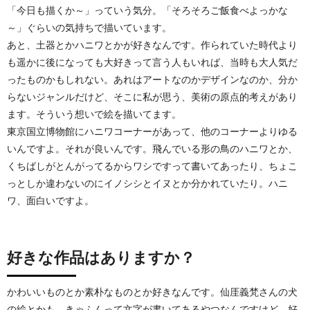
「今日も描くか～」っていう気分。「そろそろご飯食べよっかな
～」ぐらいの気持ちで描いています。
あと、土器とかハニワとかが好きなんです。作られていた時代より
も遥かに後になっても大好きって言う人もいれば、当時も大人気だ
ったものかもしれない。あれはアートなのかデザインなのか、分か
らないジャンルだけど、そこに私が思う、美術の原点的考えがあり
ます。そういう想いで絵を描いてます。
東京国立博物館にハニワコーナーがあって、他のコーナーよりゆる
いんですよ。それが良いんです。飛んでいる形の鳥のハニワとか、
くちばしがとんがってるからワシですって書いてあったり、ちょこ
っとしか違わないのにイノシシとイヌとか分かれていたり。ハニ
ワ、面白いですよ。
好きな作品はありますか？
かわいいものとか素朴なものとか好きなんです。仙厓義梵さんの犬
の絵とかも、きゃふんって文字が書いてあるやつなんですけど、好