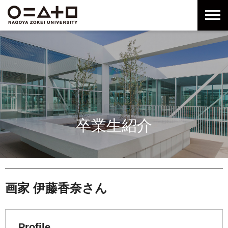
グ
本
ロ
フ
ロ
文
ー
ッ
ー
へ
カ
タ
バ
ル
ー
ル
ナ
へ
ナ
ビ
ビ
ゲ
ゲ
ー
ー
シ
シ
ョ
卒業生紹介
ョ
ン
ン
へ
へ
画家 伊藤香奈さん
Profile