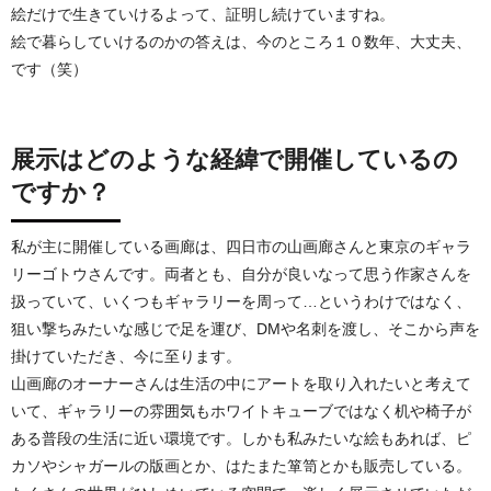
絵だけで生きていけるよって、証明し続けていますね。
絵で暮らしていけるのかの答えは、今のところ１０数年、大丈夫、
です（笑）
展示はどのような経緯で開催しているの
ですか？
私が主に開催している画廊は、四日市の山画廊さんと東京のギャラ
リーゴトウさんです。両者とも、自分が良いなって思う作家さんを
扱っていて、いくつもギャラリーを周って…というわけではなく、
狙い撃ちみたいな感じで足を運び、DMや名刺を渡し、そこから声を
掛けていただき、今に至ります。
山画廊のオーナーさんは生活の中にアートを取り入れたいと考えて
いて、ギャラリーの雰囲気もホワイトキューブではなく机や椅子が
ある普段の生活に近い環境です。しかも私みたいな絵もあれば、ピ
カソやシャガールの版画とか、はたまた箪笥とかも販売している。