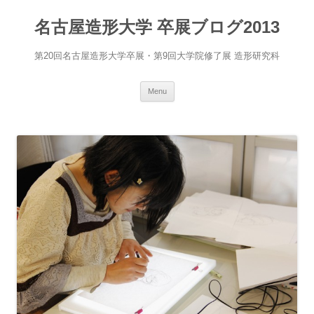
名古屋造形大学 卒展ブログ2013
第20回名古屋造形大学卒展・第9回大学院修了展 造形研究科
Skip
Menu
to
content