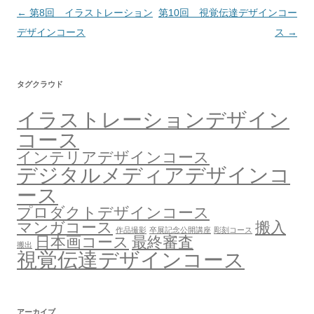
Post
←
第8回 イラストレーション
第10回 視覚伝達デザインコー
navigation
デザインコース
ス
→
タグクラウド
イラストレーションデザイン
コース
インテリアデザインコース
デジタルメディアデザインコ
ース
プロダクトデザインコース
マンガコース
搬入
作品撮影
卒展記念公開講座
彫刻コース
日本画コース
最終審査
搬出
視覚伝達デザインコース
アーカイブ