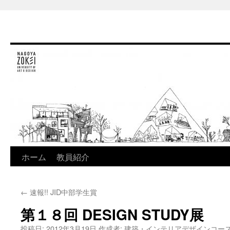
ホーム
教員紹介
コ
ン
←
速報!! JID中部学生賞
テ
第１８回 DESIGN STUDY展
ン
投稿日:
2012年3月19日
作成者:
建築・インテリアデザインコー