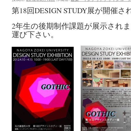
ツ
第18回DESIGN STUDY展が開催
へ
2年生の後期制作課題が展示され
ス
運び下さい。
キ
ッ
プ