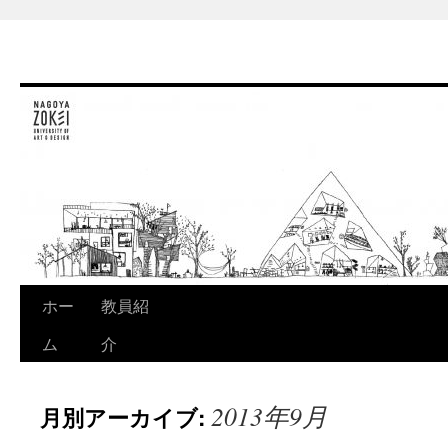
ホー
教員紹
コ
ム
介
ン
テ
2013年9月
月別アーカイブ:
ン