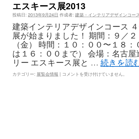
エスキース展2013
ツ
投稿日:
2013年9月24日
作成者:
建築・インテリアデザインコー
へ
建築インテリアデザインコース 
ス
展が始まりました！ 期間：９／２
キ
（金） 時間：１０：００〜１８
ッ
は１６：００まで） 会場：名古屋
リー エスキース展と …
続きを読
プ
カテゴリー:
展覧会情報
|
エ
コメントを受け付けていません。
ス
キ
ー
ス
展
2013
は