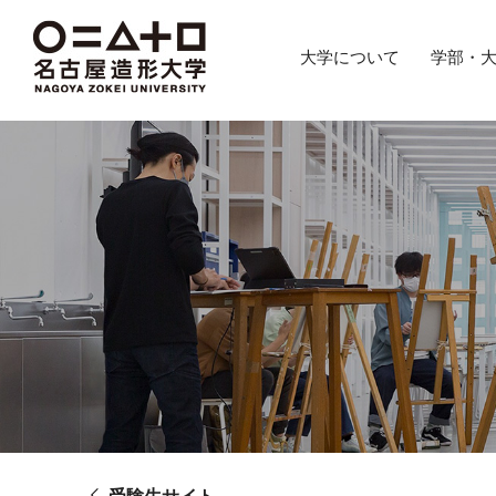
グ
本
ロ
フ
ロ
文
ー
ッ
大学について
学部・
ー
へ
カ
タ
バ
ル
ー
ル
ナ
へ
ナ
ビ
ビ
ゲ
ゲ
ー
ー
シ
シ
ョ
ョ
ン
ン
へ
へ