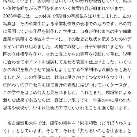
構成しています。各領域ではいくつかの分野が複合していて、幅広
い体験を経ながら専門を究めていく教育内容が組まれています。
2026年春には、この体系で3期目の卒業生を送り出しました。左の
写真は、その卒業生による卒業制作展の会場でのものです。私の前
に展開している作品を制作した学生は、自身が住むまちの中で繊維
産業が集積する地区をテーマに、その歴史と現状を伝えるためのデ
ザインに取り組みました。現地で取材し、冊子や映像にまとめ、街
区の立体模型を作り、それに真上からの実写を投影して重ね、説明
に合わせてポイントを強調して見せる装置を仕上げました。いくつ
かの表現を複合させて提示しようとする卒業制作は以前からもあり
ましたが、この年度には、社会に働きかけてつながりをつくり、そ
の関わりのプロセスを経て自身の表現に結びつけていくケースが、
この学生をはじめ何人も見られました。これもまた、領域制による
新たな成果であるならば、喜ばしい限りです。学生の中に培われた
思考や表現が、いずれ社会の中で活かされることを強く願います。
名古屋造形大学では、建学の精神を「同朋和敬（どうぼうわきょ
う）」としています。そして、それを「共なるいのちを生きる」と