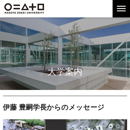
グ
本
ロ
フ
ロ
文
ー
ッ
ー
へ
カ
タ
バ
ル
ー
ル
ナ
へ
ナ
ビ
ビ
ゲ
ゲ
ー
ー
シ
シ
ョ
大学案内
ョ
ン
ン
へ
へ
伊藤 豊嗣学長からのメッセージ