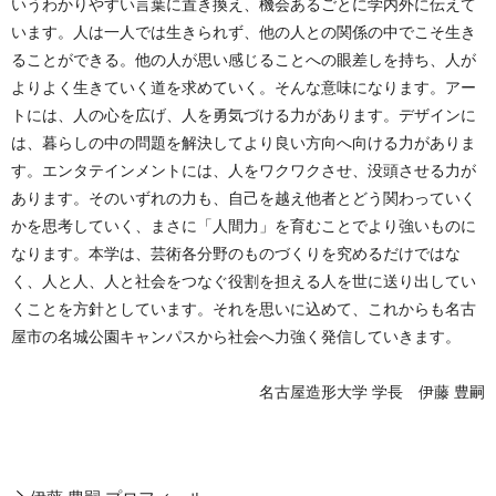
いうわかりやすい言葉に置き換え、機会あるごとに学内外に伝えて
います。人は一人では生きられず、他の人との関係の中でこそ生き
ることができる。他の人が思い感じることへの眼差しを持ち、人が
よりよく生きていく道を求めていく。そんな意味になります。アー
トには、人の心を広げ、人を勇気づける力があります。デザインに
は、暮らしの中の問題を解決してより良い方向へ向ける力がありま
す。エンタテインメントには、人をワクワクさせ、没頭させる力が
あります。そのいずれの力も、自己を越え他者とどう関わっていく
かを思考していく、まさに「人間力」を育むことでより強いものに
なります。本学は、芸術各分野のものづくりを究めるだけではな
く、人と人、人と社会をつなぐ役割を担える人を世に送り出してい
くことを方針としています。それを思いに込めて、これからも名古
屋市の名城公園キャンパスから社会へ力強く発信していきます。
名古屋造形大学 学長 伊藤 豊嗣