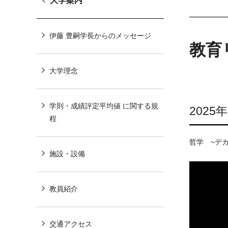
大学案内
伊藤 豊嗣学長からのメッセージ
教育
大学理念
学則・成績評定平均値 に関する規
202
程
哲学 ~デ
施設・設備
教員紹介
交通アクセス