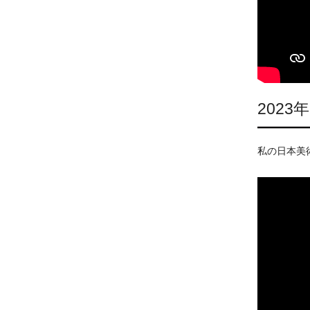
202
私の日本美