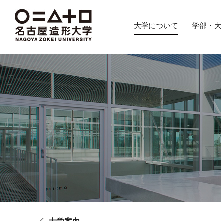
グ
本
ロ
フ
ロ
文
ー
ッ
大学について
学部・
ー
へ
カ
タ
バ
ル
ー
ル
ナ
へ
ナ
ビ
ビ
ゲ
ゲ
ー
ー
シ
シ
ョ
ョ
ン
ン
へ
へ