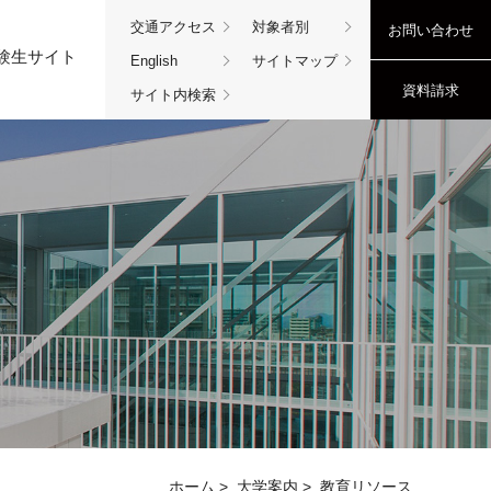
交通アクセス
対象者別
お問い合わせ
験生サイト
English
サイトマップ
資料請求
サイト内検索
ホーム
>
大学案内
>
教育リソース