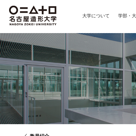
グ
本
ロ
フ
ロ
文
ー
ッ
大学について
学部・
ー
へ
カ
タ
バ
ル
ー
ル
ナ
へ
ナ
ビ
ビ
ゲ
ゲ
ー
ー
シ
シ
ョ
ョ
ン
ン
へ
へ