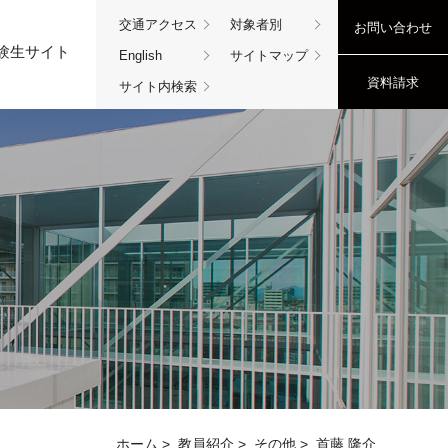
交通アクセス
対象者別
お問い合わせ
験生サイト
English
サイトマップ
資料請求
サイト内検索
ホーム
>
教員紹介
>
その他
>
首藤 隆介