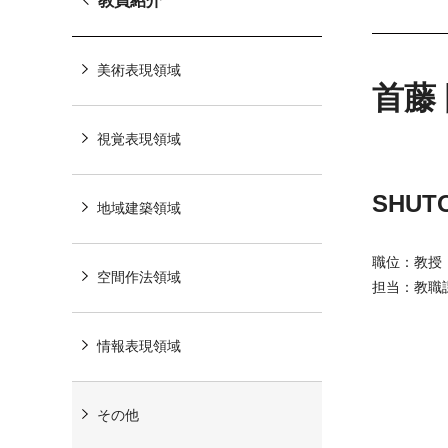
教員紹介
美術表現領域
首藤
視覚表現領域
SHUTO
地域建築領域
職位：教授
空間作法領域
担当：教職
情報表現領域
その他