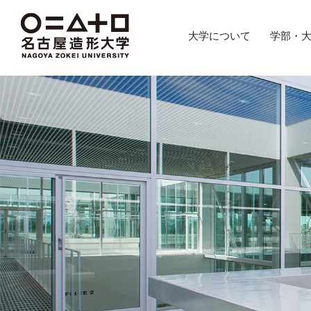
グ
本
ロ
フ
ロ
文
ー
ッ
大学について
学部・
ー
へ
カ
タ
バ
ル
ー
ル
ナ
へ
ナ
ビ
ビ
ゲ
ゲ
ー
ー
シ
シ
ョ
ョ
ン
ン
へ
へ