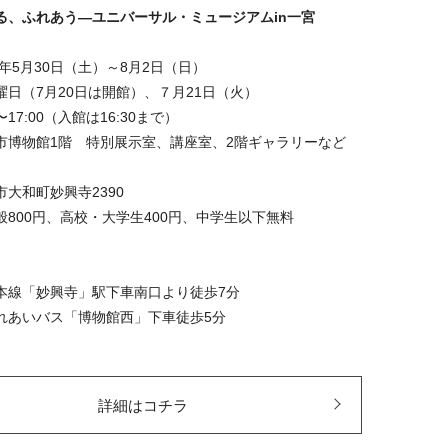
る、ふれあう―ユニバーサル・ミュージアムin一宮
6年5⽉30⽇（土）～8⽉2⽇（日）
曜日（7月20日は開館）、７月21日（火）
〜17:00（入館は16:30まで）
市博物館1階 特別展示室、講座室、2階ギャラリーなど
大和町妙興寺2390
般800円、高校・大学生400円、中学生以下無料
】
本線「妙興寺」駅下車南口より徒歩7分
れあいバス「博物館西」下車徒歩5分
詳細はコチラ