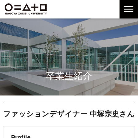
グ
本
ロ
フ
ロ
文
ー
ッ
ー
へ
カ
タ
バ
ル
ー
ル
ナ
へ
ナ
ビ
ビ
ゲ
ゲ
ー
ー
シ
シ
ョ
卒業生紹介
ョ
ン
ン
へ
へ
ファッションデザイナー 中塚宗史さん
Profile