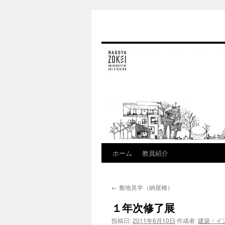
ホーム
教員紹介
コ
ン
←
敷地見学（納屋橋）
テ
１年次修了展
ン
投稿日:
2011年6月10日
作成者:
建築・イ