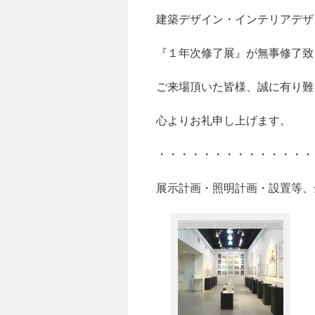
ツ
建築デザイン・インテリアデザ
へ
『１年次修了展』が無事修了致
ス
ご来場頂いた皆様、誠に有り難
キ
ッ
心よりお礼申し上げます。
プ
・・・・・・・・・・・・・・
展示計画・照明計画・設置等、