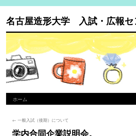
名古屋造形大学 入試・広報セン
ホーム
コ
ン
←
一般入試（後期）について
テ
学内合同企業説明会。
ン