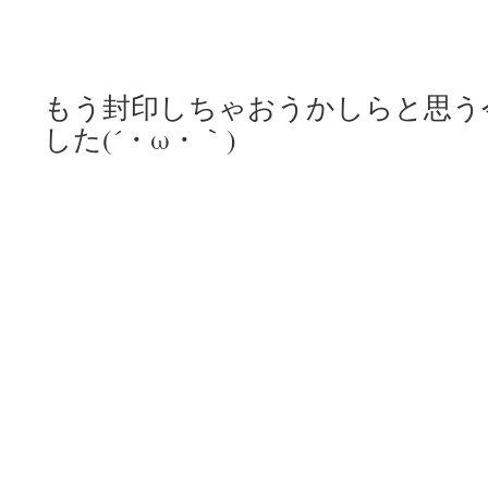
もう封印しちゃおうかしらと思う
した(´・ω・｀)