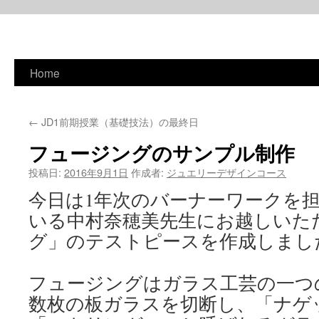
Home
コ
ン
←
JD1前期授業（基礎技法）の最終日
テ
フュージングのサンプル制作
ン
投稿日:
2016年9月1日
作成者:
ジュエリーデザインコース
ツ
今日は1年次のバーナーワークを
へ
いる中村奈穂美先生にお越しいた
ス
グ」のテストピースを作成しまし
キ
フュージングはガラス工芸の一つ
ッ
数枚の板ガラスを切断し、「ナゲ
プ