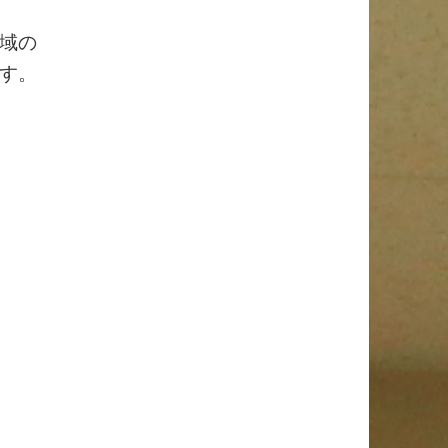
域の
す。