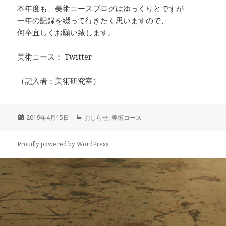
本年度も、美術コースブログはゆっくりとですが
一年の記録を綴って行きたく思いますので、
何卒宜しくお願い致します。
美術コース：
Twitter
（記入者：美術研究室）
投
2019年4月15日
カ
おしらせ
,
美術コース
稿
テ
日:
ゴ
Proudly powered by WordPress
リ
ー