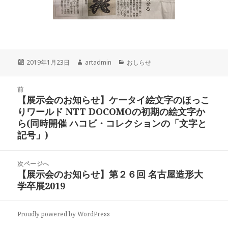
投
2019年1月23日
作
artadmin
カ
おしらせ
稿
成
テ
日:
者
ゴ
投
前
リ
稿
【展示会のお知らせ】ケータイ絵文字のほっこ
ー
前
ナ
りワールド NTT DOCOMOの初期の絵文字か
の
ビ
ら(同時開催 ハコビ・コレクションの「文字と
投
ゲ
記号」)
稿:
ー
シ
次ページへ
ョ
【展示会のお知らせ】第２６回 名古屋造形大
次
ン
学卒展2019
の
投
稿:
Proudly powered by WordPress