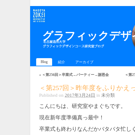
グラフィックデザイ
Blog
紹介
アーカイブ
«
＜第256回＞卒業式→パーティー→謝恩会
＜第25
＜第257回＞昨年度をふりかえ
Published on
2017年3月24日
in
未分類
こんにちは、研究室やまぐちです。
現在新年度準備真っ最中！
卒業式も終わりなんだかバタバタ忙し