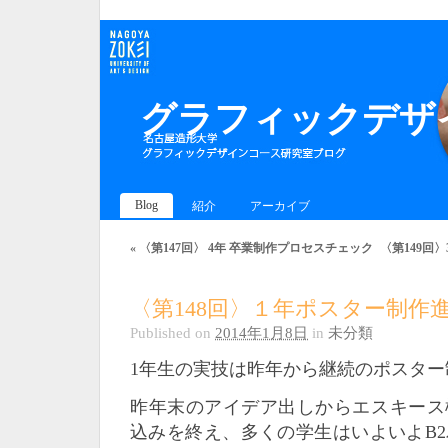
グラフィックデザイ
Blog
紹介
アーカイブ
«
〈第147回〉 4年 卒業制作プロセスチェック
〈第149回
〈第148回〉１年ポスター制作
Published on
2014年1月8日
in
未分類
1年生の実技は昨年から継続のポスター
昨年末のアイデア出しからエスキース
込みを終え、多くの学生はいよいよB