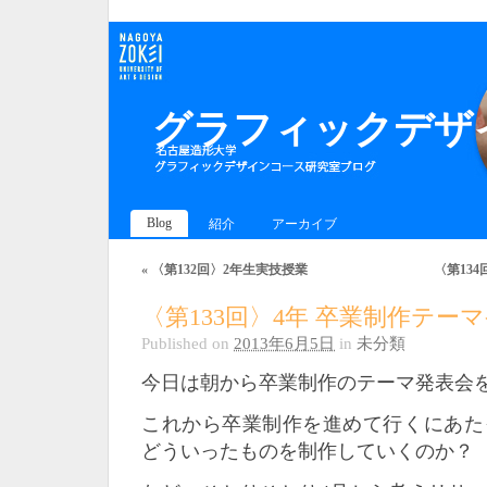
グラフィックデザイ
Blog
紹介
アーカイブ
«
〈第132回〉2年生実技授業
〈第134
〈第133回〉4年 卒業制作テー
Published on
2013年6月5日
in
未分類
今日は朝から卒業制作のテーマ発表会
これから卒業制作を進めて行くにあた
どういったものを制作していくのか？