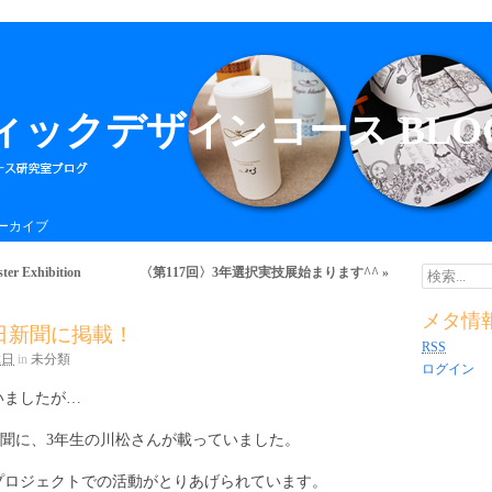
ィックデザインコース BLO
ーカイブ
r Exhibition
〈第117回〉3年選択実技展始まります^^
»
検索...
メタ情
中日新聞に掲載！
RSS
2日
in
未分類
ログイン
いましたが…
中日新聞に、3年生の川松さんが載っていました。
プロジェクトでの活動がとりあげられています。