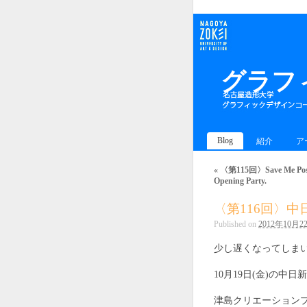
グラフ
Blog
紹介
ア
«
〈第115回〉Save Me Poste
Opening Party.
〈第116回〉
Published on
2012年10月2
少し遅くなってしま
10月19日(金)の
津島クリエーション