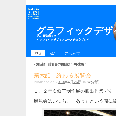
グラフィックデザイ
Blog
紹介
アーカイブ
«
第伍話 講評会の価値は〜3年生編〜
第六話 終わる展覧会
Published on
2010年4月26日
in
未分類
１、２年次修了制作展の搬出作業です
展覧会はいつも、「あっ」という間に