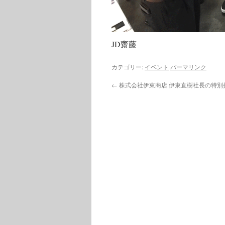
JD齋藤
カテゴリー:
イベント
パーマリンク
←
株式会社伊東商店 伊東直樹社長の特別