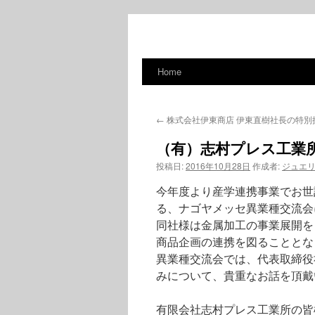
Home
コ
ン
←
株式会社伊東商店 伊東直樹社長の特別
テ
（有）志村プレス工業
ン
投稿日:
2016年10月28日
作成者:
ジュエ
ツ
今年度より産学連携事業でお世
へ
る、ナゴヤメッセ異業種交流会
同社様は金属加工の事業展開を
ス
商品企画の連携を図ることとな
異業種交流会では、代表取締役
キ
みについて、貴重なお話を頂戴
ッ
有限会社志村プレス工業所の皆
プ