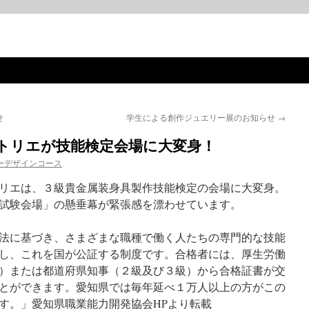
せ
学生による創作ジュエリー展のお知らせ
→
トリエが技能検定会場に大変身！
ーデザインコース
リエは、３級貴金属装身具製作技能検定の会場に大変身。
試験会場」の懸垂幕が緊張感を漂わせています。
法に基づき、さまざまな職種で働く人たちの専門的な技能
し、これを国が公証する制度です。合格者には、厚生労働
）または都道府県知事（２級及び３級）から合格証書が交
とができます。愛知県では毎年延べ１万人以上の方がこの
ます。」愛知県職業能力開発協会HPより転載