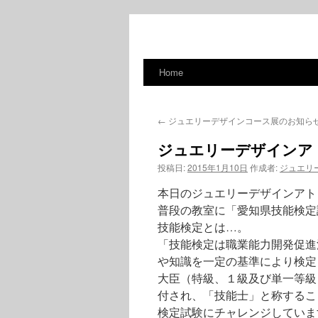
Home
コ
ン
←
ジュエリーデザインコース展のお知ら
テ
ジュエリーデザインア
ン
投稿日:
2015年1月10日
作成者:
ジュエリ
ツ
本日のジュエリーデザインアト
へ
普段の教室に「愛知県技能検定
技能検定とは…。
ス
「技能検定は職業能力開発促進
や知識を一定の基準により検定
キ
大臣（特級、１級及び単一等級
ッ
付され、「技能士」と称するこ
検定試験にチャレンジしてい
プ