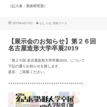
（記入者：美術研究室）
投
2019年4月15日
カ
おしらせ
,
美術コース
稿
テ
日:
ゴ
リ
【展示会のお知らせ】第２６回
ー
名古屋造形大学卒展2019
「第２６回 名古屋造形大学卒展2019」について
下記の通りお知らせを致します。
是非、ご高覧ください。
+++++++++++++++++++++++++++++++++++