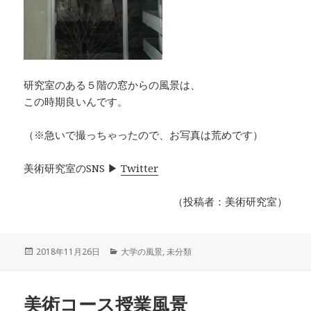
研究室のある５階の窓からの風景は、
この時期良いんです。
（※急いで撮っちゃったので、お写真は荒めです）
美術研究室のSNS ▶︎
Twitter
（投稿者：美術研究室）
投
2018年11月26日
カ
大学の風景
,
未分類
稿
テ
日:
ゴ
リ
美術コース授業風景
ー