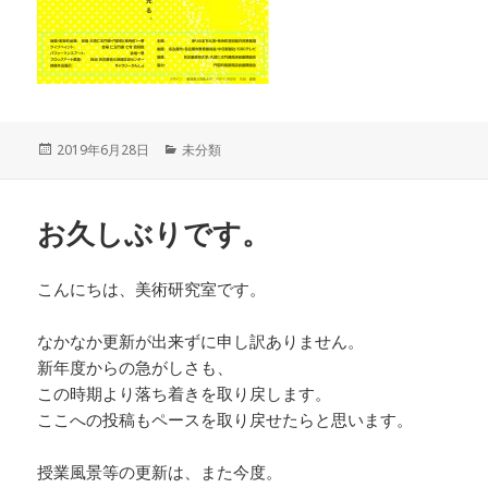
投
2019年6月28日
カ
未分類
稿
テ
日:
ゴ
リ
お久しぶりです。
ー
こんにちは、美術研究室です。
なかなか更新が出来ずに申し訳ありません。
新年度からの急がしさも、
この時期より落ち着きを取り戻します。
ここへの投稿もペースを取り戻せたらと思います。
授業風景等の更新は、また今度。