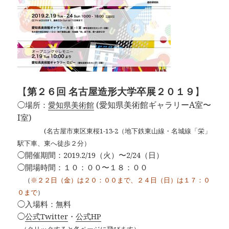
【
第２６回 名古屋造形大学卒展２０１９
】
(愛知県美術館ギャラリーA室〜
◯場所：
愛知県美術館
I室)
(名古屋市東区東桜1-13-2
（地下鉄東山線・名城線「栄」
駅下車、東へ徒歩２分）
◯開催期間：2019.2/19（火）〜2/24（日）
◯開場時間：１０：００〜１８：００
（
※２２日（金）は２０：００まで、
２４日（日）は１７：０
０まで
）
◯入場料：無料
◯
公式Twitter
・
公式HP