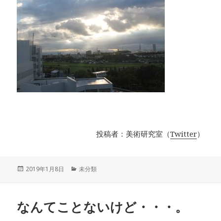
投稿者：美術研究室（
Twitter
）
投
2019年1月8日
カ
未分類
稿
テ
日:
ゴ
リ
なんてことないけど・・・。
ー