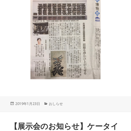
投
2019年1月23日
カ
おしらせ
稿
テ
日:
ゴ
リ
【展示会のお知らせ】ケータイ
ー