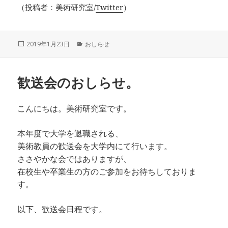
（投稿者：美術研究室/
Twitter
）
投
2019年1月23日
カ
おしらせ
稿
テ
日:
ゴ
リ
歓送会のおしらせ。
ー
こんにちは。美術研究室です。
本年度で大学を退職される、
美術教員の歓送会を
大学内にて行います。
ささやかな会ではありますが、
在校生や卒業生の方のご参加をお待ちしておりま
す
。
以下、歓送会日程です。