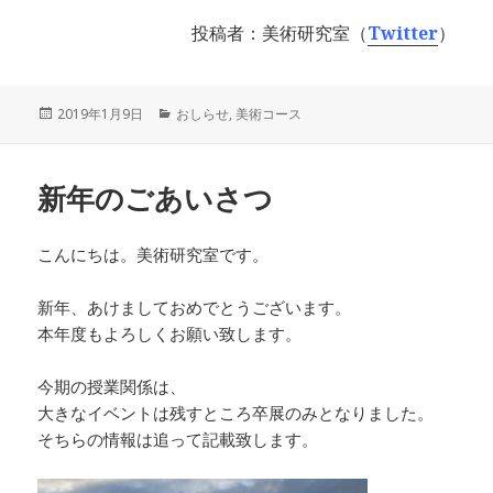
投稿者：美術研究室（
Twitter
）
投
2019年1月9日
カ
おしらせ
,
美術コース
稿
テ
日:
ゴ
リ
新年のごあいさつ
ー
こんにちは。美術研究室です。
新年、あけましておめでとうございます。
本年度もよろしくお願い致します。
今期の授業関係は、
大きなイベントは残すところ卒展のみとなりました。
そちらの情報は追って記載致します。