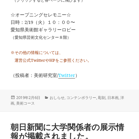
（クリックすると各ページに飛びます）
☆オープニングセレモニー☆
日時：2/19（火）１０：００〜
愛知県美術館ギャラリーロビー
（愛知県芸術文化センター８階）
※その他の情報については、
運営公式TwitterやHPをご参照ください。
（投稿者：美術研究室/
Twitter
）
投
2019年2月6日
カ
おしらせ
,
コンテンポラリー
,
彫刻
,
日本画
,
洋
画
,
稿
美術コース
テ
日:
ゴ
リ
ー
朝日新聞に大学関係者の展示情
報が掲載されました。