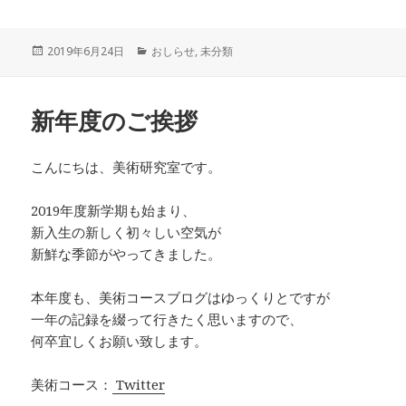
投
2019年6月24日
カ
おしらせ
,
未分類
稿
テ
日:
ゴ
リ
新年度のご挨拶
ー
こんにちは、美術研究室です。
2019年度新学期も始まり、
新入生の新しく初々しい空気が
新鮮な季節がやってきました。
本年度も、美術コースブログはゆっくりとですが
一年の記録を綴って行きたく思いますので、
何卒宜しくお願い致します。
美術コース：
Twitter