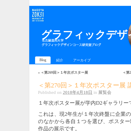
グラフィックデザイ
Blog
紹介
アーカイブ
«
＜第269回＞１年次ポスター展
＜第
＜第270回＞１年次ポスター展 
Published on
2018年4月18日
in
展覧会
１年次ポスター展が学内D2ギャラリー
これは、現2年生が１年次終盤に企業
のなかから各自１つを選び、ポスター
作品の展示です。