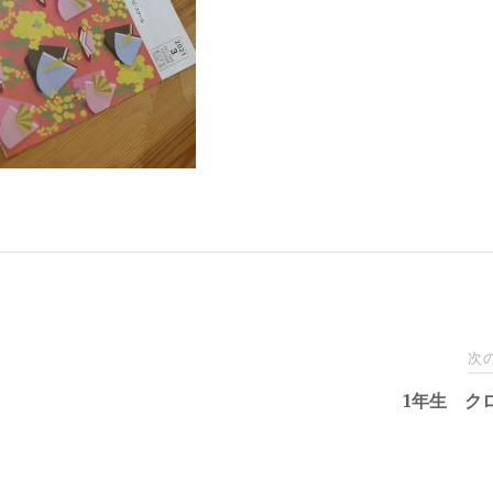
次
1年生 ク