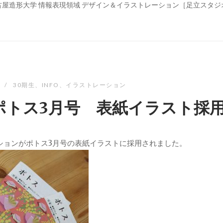
古屋造形大学 情報表現領域 デザイン＆イラストレーション［足立スタジ
30期生
、
INFO
、
イラストレーション
ポトス3月号 表紙イラスト採
ションがポトス3月号の表紙イラストに採用されました。