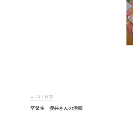
前の投稿
←
投
卒業生 櫻井さんの活躍
稿