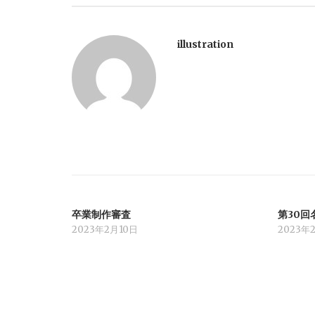
ナ
ビ
illustration
ゲ
ー
シ
ョ
卒業制作審査
第30
ン
2023年2月10日
2023年