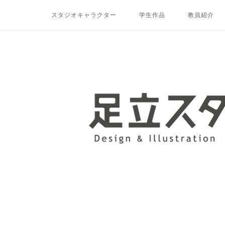
コ
スタジオキャラクター
学生作品
教員紹介
ン
テ
ン
ツ
ホ
へ
ー
ス
ム
キ
ッ
プ