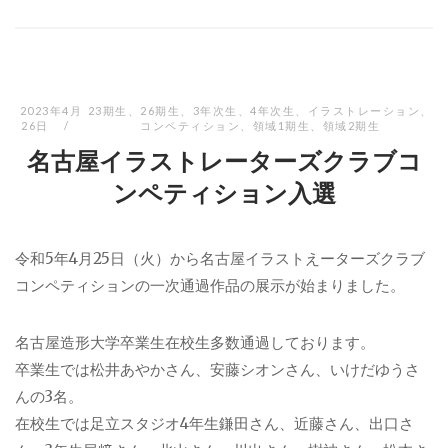
2023年4月
23期生
、
26期生
、
3年次生
、
4年次生
、
イラストレーション
、
26日
コンペティション
、
領域1期生
、
領域2期生
名古屋イラストレーターズクラブコ
ンペティション入選
令和5年4月25日（火）から名古屋イラストえーターズクラブ
コンペティションの一次通過作品の展示が始まりました。
名古屋造形大学卒業生在校生多数通過しております。
卒業生では松井あやかさん、安藤シオンさん、いけだゆうさ
んの3名。
在校生では足立スタジオ4年生鎌田さん、近藤さん、出口さ