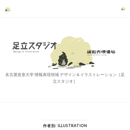
コ
ン
テ
ン
ツ
ホ
へ
ー
ス
ム
キ
ッ
プ
名古屋造形大学 情報表現領域 デザイン＆イラストレーション［足
立スタジオ］
作者別:
ILLUSTRATION