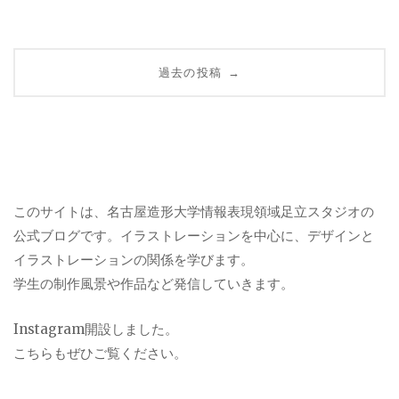
投
過去の投稿
→
稿
ナ
ビ
このサイトは、名古屋造形大学情報表現領域足立スタジオの
ゲ
公式ブログです。イラストレーションを中心に、デザインと
イラストレーションの関係を学びます。
ー
学生の制作風景や作品など発信していきます。
シ
Instagram
開設しました。
ョ
こちらもぜひご覧ください。
ン