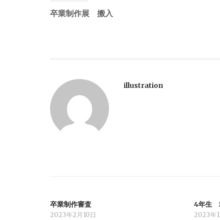
投
卒業制作展 搬入
稿
ナ
ビ
illustration
ゲ
ー
シ
ョ
卒業制作審査
4年生
ン
2023年2月10日
2023年