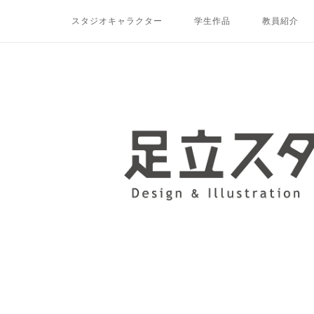
コ
スタジオキャラクター
学生作品
教員紹介
ン
テ
ン
ツ
ホ
へ
ー
ス
ム
キ
ッ
プ