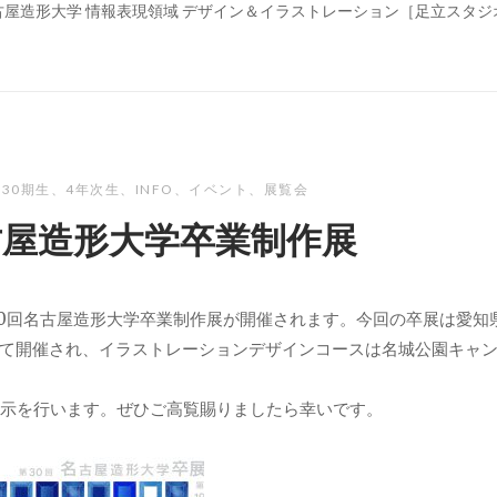
古屋造形大学 情報表現領域 デザイン＆イラストレーション［足立スタジ
30期生
、
4年次生
、
INFO
、
イベント
、
展覧会
古屋造形大学卒業制作展
第30回名古屋造形大学卒業制作展が開催されます。今回の卒展は愛知
て開催され、イラストレーションデザインコースは名城公園キャ
展示を行います。ぜひご高覧賜りましたら幸いです。