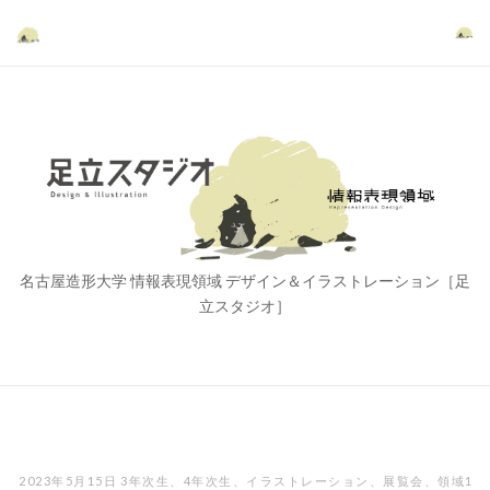
コ
ン
テ
ン
ツ
ホ
へ
ー
ス
ム
キ
ッ
プ
名古屋造形大学 情報表現領域 デザイン＆イラストレーション［足
立スタジオ］
2023年5月15日
3年次生
、
4年次生
、
イラストレーション
、
展覧会
、
領域1