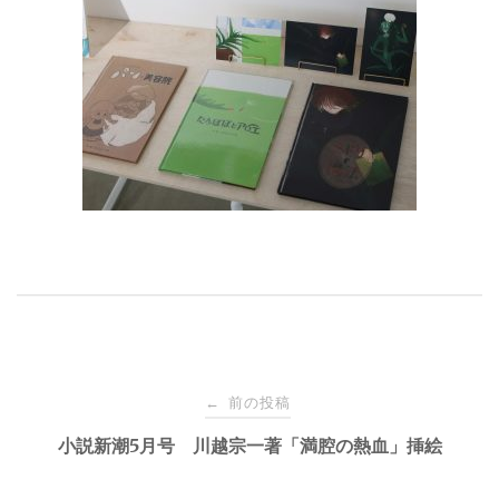
前の投稿
←
投
小説新潮5月号 川越宗一著「満腔の熱血」挿絵
稿