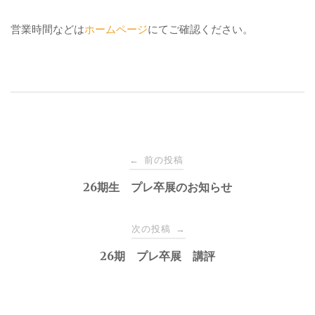
営業時間などは
ホームページ
にてご確認ください。
前の投稿
←
投
26期生 プレ卒展のお知らせ
稿
次の投稿
→
ナ
26期 プレ卒展 講評
ビ