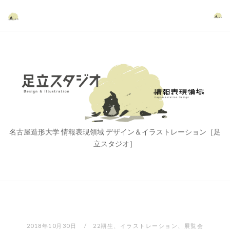
コ
ン
テ
ン
ツ
ホ
へ
ー
ス
ム
キ
ッ
プ
名古屋造形大学 情報表現領域 デザイン＆イラストレーション［足
立スタジオ］
2018年10月30日
22期生
、
イラストレーション
、
展覧会