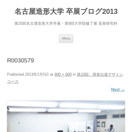
名古屋造形大学 卒展ブログ2013
第20回名古屋造形大学卒展・第9回大学院修了展 造形研究科
Skip
Menu
to
content
R0030579
Published
2013年2月5日
at
800 × 600
in
第10回 視覚伝達デザイン
コース
.
Next →